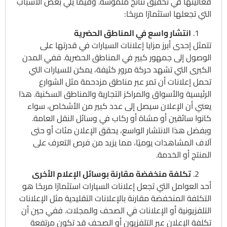
فعاليتها في تحقيق نتائج ملموسة. وفيما يلي بعض الأسباب
التي تجعلها استثمارًا مربحًا:
انتشار واسع في المناطق الحضرية
تتمثل إحدى أبرز مزايا إعلانات السيارات في قدرتها على
الوصول إلى جمهور كبير في المناطق الحضرية. ففي المدن
الكبرى التي تشهد حركة مرور كثيفة، يمكن للسيارات التي
تحمل إعلانات أن تمر عبر مناطق مزدحمة مثل الشوارع
الرئيسية والأسواق والمراكز التجارية والمناطق السكنية. هذا
يعني أن الإعلان سيصل إلى عدد كبير من الأشخاص، سواء
كانوا سائقين أو مشاة أو ركاب في وسائل النقل العامة.
وبفضل هذا الانتشار الواسع، يحقق الإعلان مئات أو حتى
آلاف المشاهدات يوميًا، مما يزيد من فرص التعرف على
المنتج أو الخدمة.
تكلفة منخفضة مقارنة بوسائل الإعلام الأخرى
أحد العوامل التي تجعل إعلانات السيارات استثمارًا مربحًا هو
التكلفة المنخفضة مقارنة بالإعلانات التقليدية مثل الإعلانات
التلفزيونية أو الإعلانات في الصحف والمجلات. ففي حين أن
تكلفة الإعلان عبر التلفزيون أو الصحف قد تكون مرتفعة