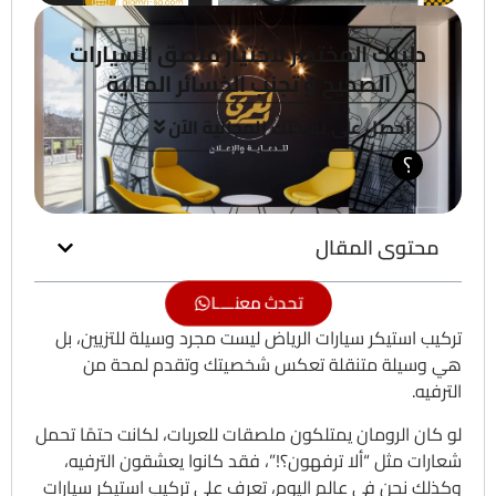
دليلك المختصر لاختيار ملصق السيارات
الصحيح و تجنب الخسائر المالية
أحصل على نسختك المجانية الآن
؟
محتوى المقال
تحدث معنــــا
تركيب استيكر سيارات الرياض ليست مجرد وسيلة للتزيين، بل
هي وسيلة متنقلة تعكس شخصيتك وتقدم لمحة من
الترفيه.
لو كان الرومان يمتلكون ملصقات للعربات، لكانت حتمًا تحمل
شعارات مثل “ألا ترفهون؟!”، فقد كانوا يعشقون الترفيه،
وكذلك نحن في عالم اليوم، تعرف على تركيب استيكر سيارات