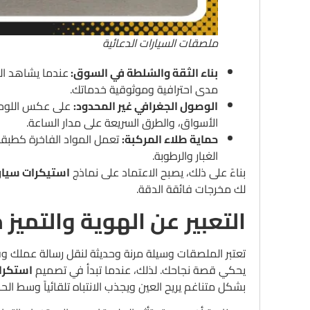
ملصقات السيارات الدعائية
بناء الثقة والسُلطة في السوق:
عندما يشاهد الع
مدى احترافية وموثوقية خدماتك.
الوصول الجغرافي غير المحدود:
على عكس اللوحات
الأسواق، والطرق السريعة على مدار الساعة.
حماية طلاء المركبة:
تعمل المواد الفاخرة كطبق
الغبار والرطوبة.
بناءً على ذلك، يصبح الاعتماد على نماذج
استيكرات سيار
لك مخرجات فائقة الدقة.
التعبير عن الهوية والتميز
تعتبر الملصقات وسيلة مرنة وحديثة لنقل رسالة عملك و
يحكي قصة نجاحك. لذلك، عندما تبدأ في تصميم
استكرا
بشكل متناغم يريح العين ويجذب الانتباه تلقائياً وسط الح