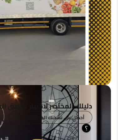
دليلك المختصر لاختيار ملصق الس
أحصل على نسختك المجانية الآن
؟