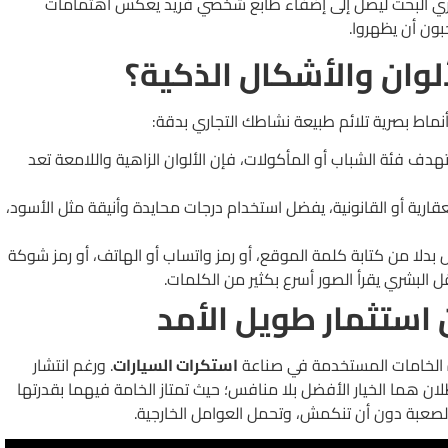
تجاري البحت ليصل إلى إضفاء طابع شخصي فريد يعكس اهتمامات
بون أن يظهروا.
ألوان والأشكال الذكية؟
أنماط بصرية تلائم طبيعة نشاطك التجاري بدقة:
ف فئة الشباب أو المأكولات، فإن الألوان الزاهية واللامعة تعد
عقارية أو القانونية، يفضل استخدام درجات محايدة وأنيقة مثل الأسود،
دلا من كتابة كلمة الموقع، أو رمز واتساب أو الهاتف، أو رمز شوكة
البشري يقرأ الصور أسرع بكثير من الكلمات.
 استثمار طويل الأمد
ة الخامات المستخدمة في صناعة
استكرات السيارات
. ورغم انتشار
يظلان هما الخيار الأفضل بلا منافس؛ حيث تمتاز الخامة فيهما بقدرتها
 الصعبة دون أن تنكمش، وتحمل العوامل الخارجية.