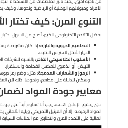
من ناحية أخرى، يمتد تأثير الملصقات من الاستخدام ال
الأفراد وميولاتهم الوطنية أو الرياضية ونحوها، وكيف يح
التنوع المرن: كيف تختار ال
بفضل التقدم التكنولوجي الكبير، أصبح من السهل اختيار 
التصاميم الحيوية والبارزة:
إذا كان مشروعك يستهد
الخيار الأمثل لافتراس الانتباه.
الأسلوب الكلاسيكي الفاخر:
بالنسبة للشركات ال
الأبيض، أو الذهبي لتعكس الفخامة والاستقرار.
الرموز والشعارات المدمجة:
مثل: وضع رمز دبوس ب
وسكين للدلالة على مطعم، ونحوها، ذلك لأن العقل 
معايير جودة المواد لضمان
حتى يحقق الإعلان هدفه، يجب ألا تساوم أبداً على جود
المواد الرخيصة، إلا أن الفينيل الأمريكي ويليه الألماني 
العالية على التمدد المرن والتطابق مع انحناءات السيارة