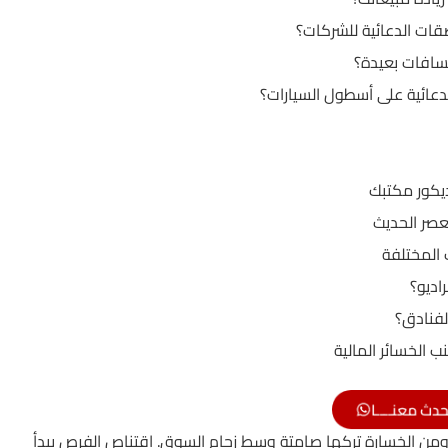
ات الدعائية للشركات؟
مسافات بعيدة؟
دعائية على أسطول السيارات؟
ديكور مكتبك
عصر الحديث
 المختلفة
اديو؟
لفنادق؟
ب الخسائر المالية
حدث معنــــا
ومن الخسارة تركها صامتة وسط زحام السوق. اقتناص الفرص يبدأ