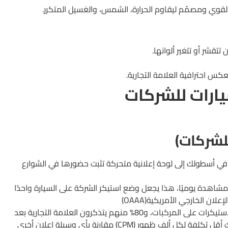
قوي ومصمّم ليقاوم الحرارة، الشمس، والغسيل المتكرر.
تتقشر أو تتغير ألوانها.
كس احترافية العلامة التجارية.
ارات للشركات
 في أسطولك إلى لوحة إعلانية متحركة تثبت حضورها في الشوارع
لصقات السيارات تحقق من 30,000 إلى 70,000 مشاهدة يوميًا، هذا يجعل وضع استيكر الشركة على السيارة واحدًا
ن الخارجي الأمريكية(OAAA)
كما يؤكد تقرير من ZipDo أن 96% من الناس يلاحظون الاستيكرات على المركبات، و80% منهم يتذكرون العلامة التجارية بعد