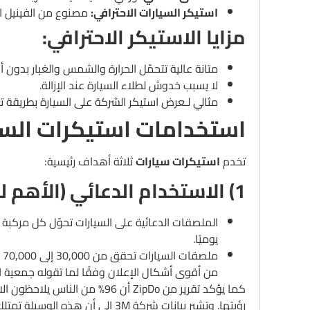
استيكر السيارات الاحترافي:
مصنوع من الفينيل ال
مزايا الاستيكر الاحترافي:
متانة عالية تتحمّل الحرارة والشمس والغبار بدون أن 
لا يسبب خدوش لطلاء السيارة عند الإزالة.
مثالي لـعرض استيكر الشركة على السيارة بطريقة تع
استخدامات استيكرات السي
تخدم
استيكرات سيارات
ثلاثة أهداف رئيسية:
1) الاستخدام الدعائي (الأهم للشركات)
الملصقات الدعائية على السيارات تحوّل كل مركبة
يوميًا.
م
من أقوى أشكال الإعلان وفقًا لما تقوله جمعية الإعلا
رؤيتها.
وتشير بيانات شركة 3M إلى أن هذه الوسيلة تمتلك أقل تكلفة لكل ألف ظهور (CPM) مقارنة بأي وسيلة إعلان أخرى