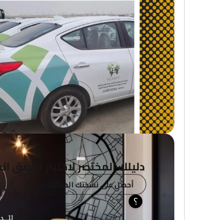
دليلك المختصر لاختيار ملصق الس
أحصل على نسختك المجانية الآن
؟