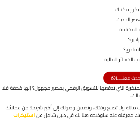
ديكور مكتبك
عصر الحديث
 المختلفة
اديو؟
لفنادق؟
ب الخسائر المالية
حدث معنــــا
لمتكررة التي تدفعها للتسويق الرقمي بمصير مجهول؟ إنها مُحقة فلا
لك..
زف مالك ولا تضيع وقتك، وتضمن وصولك إلى أكبر شريحة من عملائك
يهمك معرفته عنه سنوضحه هنا لك في دليل شامل عن
استيكرات