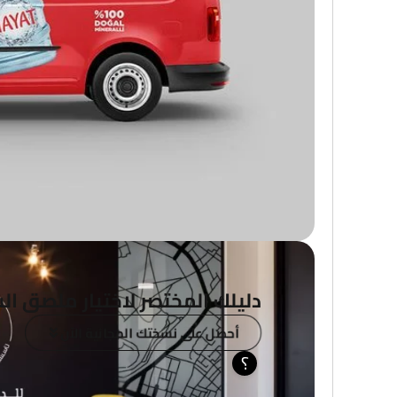
دليلك المختصر لاختيار ملصق الس
أحصل على نسختك المجانية الآن
؟