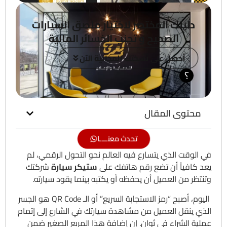
دليلك المختصر لاختيار ملصق السيارات
الصحيح و تجنب الخسائر المالية
أحصل على نسختك المجانية الآن
؟
محتوى المقال
تحدث معنــــا
في الوقت الذي يتسارع فيه العالم نحو التحول الرقمي، لم
يعد كافياً أن تضع رقم هاتفك على
ستيكر سيارة
شركتك
وتنتظر من العميل أن يحفظه أو يكتبه بينما يقود سيارته.
اليوم، أصبح “رمز الاستجابة السريع” أو الـ QR Code هو الجسر
الذي ينقل العميل من مشاهدة سيارتك في الشارع إلى إتمام
عملية الشراء في ثوانٍ. إن إضافة هذا المربع الصغير ضمن