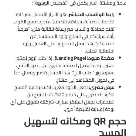
عامة ومشتتة. السر يكمن في “تخصيص الوجهة”:
رابط الواتساب المباشر:
هو الخيار الأفضل لشركات
الخدمات (صيانة، سباكة، تنظيف). بمجرد مسح الكود،
تفتح محادثة واتساب مع رسالة تلقائية مثل: “مرحباً،
رأيت سيارتكم في الشارع وأود الاستفسار عن
خدماتكم”. هذا يقلل المجهود على العميل ويزيد
احتمالية الطلب.
صفحة هبوط (Landing Page):
إذا كنت تروج لمنتج
معين، وجه العميل لصفحة تحتوي على صور المنتج،
سعره، وزر “اطلب الآن”. هذا المسار قصير وفعال جداً
في تحويل المشاهد إلى مشترٍ.
عرض حصري:
اجعل الكود مغرياً؛ اكتب بجانبه “امسح
الكود للحصول على خصم 20%”. هذا النوع من
المحفزات يجعل استيكر سيارات شركتك يتفوق على أي
لوحة إعلانية تقليدية أخرى.
حجم QR ومكانه لتسهيل
المسح