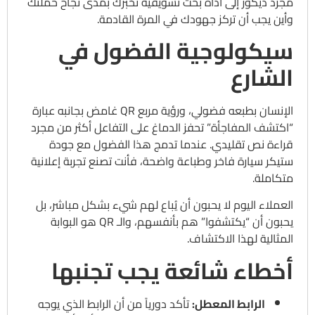
مجرد ديكور إلى أداة بحث تسويقية تخبرك بمدى نجاح حملتك
وأين يجب أن تركز جهودك في المرة القادمة.
سيكولوجية الفضول في
الشارع
الإنسان بطبعه فضولي، ورؤية مربع QR غامض بجانبه عبارة
“اكتشف المفاجأة” تحفز الدماغ على التفاعل أكثر من مجرد
قراءة نص تقليدي. عندما تدمج هذا الفضول مع جودة
ستيكر سيارة فاخر وطباعة واضحة، فأنت تصنع تجربة إعلانية
متكاملة.
العملاء اليوم لا يحبون أن يُباع لهم شيء بشكل مباشر، بل
يحبون أن “يكتشفوا” هم بأنفسهم، والـ QR هو البوابة
المثالية لهذا الاكتشاف.
أخطاء شائعة يجب تجنبها
الرابط المعطل:
تأكد دورياً من أن الرابط الذي يوجه