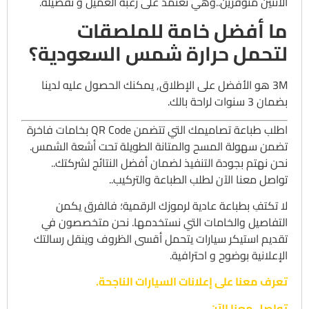
الاثنين متوفرين..وهي تعتمد على رغبة العميل و تفضيله.
ما أفضل خامة للملصقات
لتحمل حرارة شمس السعودية؟
3M هو الأفضل على الإطلاق,
يمكنك الحصول عليه لدينا
بضمان 3 سنوات لراحة بالك.
اطلب طباعة تصاميمك التي تتضمن QR Code بخامات فاخرة
تضمن سهولة المسح والمتانة الطويلة تحت أشعة الشمس.
نحن نهتم بجودة التنفيذ لضمان أفضل النتائج لشركتك..
تواصل معنا الآن لطلب الطباعة والتركيب..
لا تكتفِ بطباعة عادية لرموزك الرقمية؛ فالفرق يكمن
التفاصيل والخامات التي نستخدمها. نحن متخصصون في
تقديم استيكر سيارات يتحمل أقسى الظروف وينقل رسالتك
الإعلانية بوضوح و احترافية.
تعرف معنا على إعلانات السيارات الناجحة.
تواصل معنا الآن.