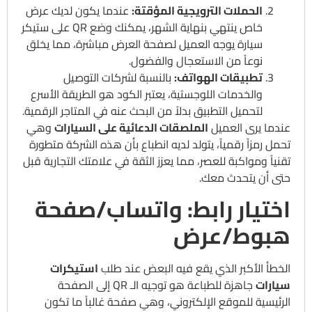
الحملات الترويجية المؤقتة:
عندما يكون لديك عرض
خاص ينتهي بنهاية الشهر، يمكنك وضع QR على ستيكر
سيارة يوجه العميل لصفحة العرض مباشرة، مما يخلق
نوعاً من الاستعجال والفضول.
تطبيقات الهواتف:
بالنسبة لشركات التوصيل
والخدمات اللوجستية، يعتبر الكود هو الطريقة الأسرع
لتحميل التطبيق بدلاً من البحث عنه في المتاجر الرقمية.
عندما يرى العميل
الملصقات الدعائية على السيارات
وهي
تحمل رمزاً رقمياً، يتولد لديه انطباع بأن هذه الشركة متطورة
تقنياً ومواكبة للعصر، مما يعزز الثقة في علامتك التجارية قبل
حتى أن يتحدث معك.
اختيار رابط: واتساب/صفحة
هبوط/عرض
الخطأ الأكبر الذي يقع فيه البعض عند طلب
استيكرات
سيارات
جاهزة للطباعة هو توجيه الـ QR إلى الصفحة
الرئيسية للموقع الإلكتروني، وهي صفحة غالباً ما تكون