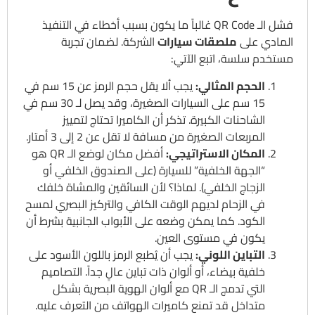
فشل الـ QR Code غالباً ما يكون بسبب أخطاء في التنفيذ
المادي على
ملصقات سيارات
الشركة. لضمان تجربة
مستخدم سلسة، اتبع الآتي:
الحجم المثالي:
يجب ألا يقل حجم الرمز عن 15 سم في
15 سم على السيارات الصغيرة، وقد يصل لـ 30 سم في
الشاحنات الكبيرة. تذكر أن الكاميرا تحتاج لتمييز
المربعات الصغيرة من مسافة لا تقل عن 2 إلى 3 أمتار.
المكان الاستراتيجي:
أفضل مكان لوضع الـ QR هو
“الجهة الخلفية” للسيارة (على الصندوق الخلفي أو
الزجاج الخلفي). لماذا؟ لأن السائقين والمشاة خلفك
في الزحام لديهم الوقت الكافي والتركيز البصري لمسح
الكود. كما يمكن وضعه على الأبواب الجانبية بشرط أن
يكون في مستوى العين.
التباين اللوني:
يجب أن يُطبع الرمز باللون الأسود على
خلفية بيضاء، أو ألوان ذات تباين عالٍ جداً. التصاميم
التي تدمج الـ QR مع ألوان الهوية البصرية بشكل
متداخل قد تمنع كاميرات الهواتف من التعرف عليه.