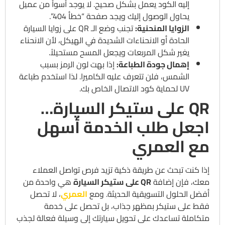
إليه الكود يعمل بشكل صحيح. لا يوجد أسوأ من عميل
يحاول الوصول إليك ويجد صفحة “خطأ 404”.
الزوايا المنحنية:
تجنب وضع الـ QR على زوايا السيارة
الحادة أو الانحناءات الشديدة في الهيكل، لأن الانحناء
يغير شكل المربعات ويجعل المسح مستحيلاً.
إهمال جودة الطباعة:
إذا بهت لون الرمز بسبب
الشمس، فلن تتعرف عليه الكاميرا. لذا استخدم طباعة
UV لحماية كود الاتصال الخاص بك.
QR على ستيكر السيارة…
اجعل طلب الخدمة أسهل
مع العمري
إذا كنت تبحث عن طريقة ذكية تزيد فرص تواصل العملاء
معك، فإن إضافة
QR على ستيكر السيارة
هي واحدة من
أفضل الحلول التسويقية الحديثة. ومع
العمري
، لا تحصل
فقط على ستيكر بمظهر جذاب، بل تحصل على خدمة
متكاملة تساعدك على تحويل سيارتك إلى وسيلة فعالة لجذب